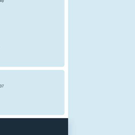
atý
8
07