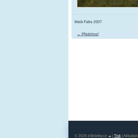
Malá Fatra 2007
← Předchozí
© 2026 eStránky.cz
|
Tisk
|
Aktualiz