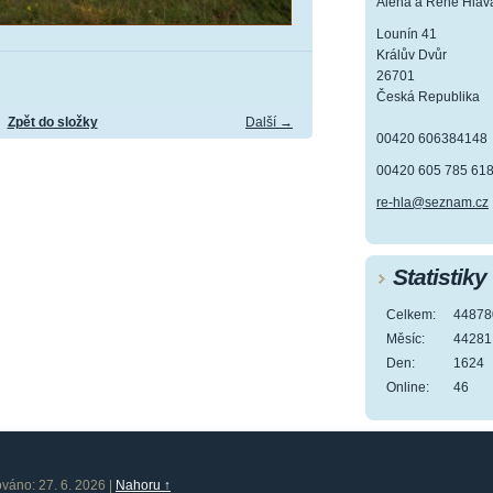
Alena a René Hlav
Lounín 41
Králův Dvůr
26701
Česká Republika
Zpět do složky
Další →
00420 606384148
00420 605 785 61
re-hla@seznam.cz
Statistiky
Celkem:
44878
Měsíc:
44281
Den:
1624
Online:
46
ováno: 27. 6. 2026
|
Nahoru ↑