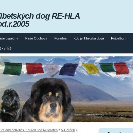
Tibetských dog RE-HLA
od.r.2005
aše úspěchy
Naše Odchovy
Poradna
Kdo je Tibetská doga
Fotoalbum
 - vrh J
 and activities, Touren und Aktivitäten
»
V Horách
»