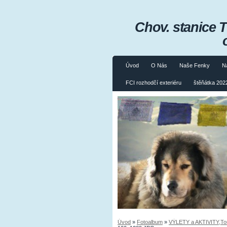
Chov. stanice 
Úvod
O Nás
Naše Fenky
N
FCI rozhodčí exteriéru
štěňátka 2022
Úvod
»
Fotoalbum
»
VÝLETY a AKTIVITY,Tours