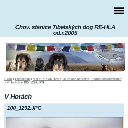
Chov. stanice Tibetských dog RE-HLA
od.r.2005
Úvod
»
Fotoalbum
»
VÝLETY a AKTIVITY,Tours and activities, Touren und Aktivitäten
»
V Horách
»
100_1292.JPG
V Horách
100_1292.JPG