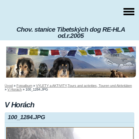
Chov. stanice Tibetských dog RE-HLA
od.r.2005
Úvod
»
Fotoalbum
»
VÝLETY a AKTIVITY,Tours and activities, Touren und Aktivitäten
»
V Horách
»
100_1284.JPG
V Horách
100_1284.JPG