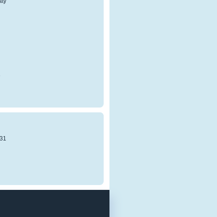
atý
8
31