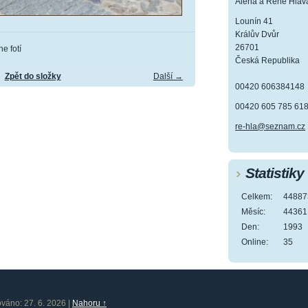
Alena a René Hlav
Lounín 41
Králův Dvůr
26701
e fotí
Česká Republika
Zpět do složky
Další →
00420 606384148
00420 605 785 61
re-hla@seznam.cz
Statistiky
Celkem:
44887
Měsíc:
44361
Den:
1993
Online:
35
ováno: 27. 6. 2026
|
Nahoru ↑