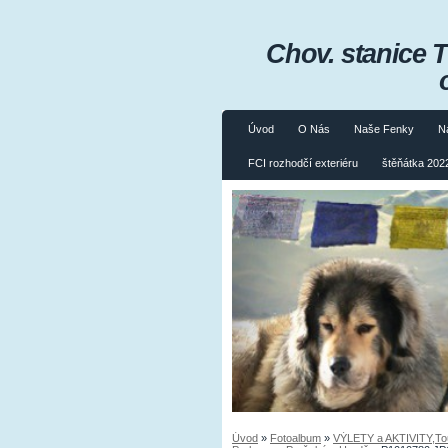
Chov. stanice 
Úvod
O Nás
Naše Fenky
N
FCI rozhodčí exteriéru
štěňátka 2022
Úvod
»
Fotoalbum
»
VÝLETY a AKTIVITY,Tours