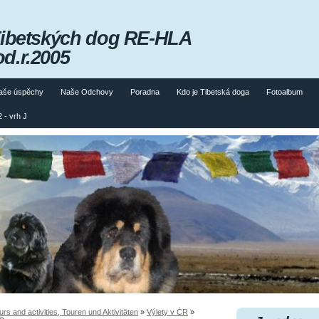
Tibetských dog RE-HLA
od.r.2005
aše úspěchy
Naše Odchovy
Poradna
Kdo je Tibetská doga
Fotoalbum
 - vrh J
 and activities, Touren und Aktivitäten
»
Výlety v ČR
»