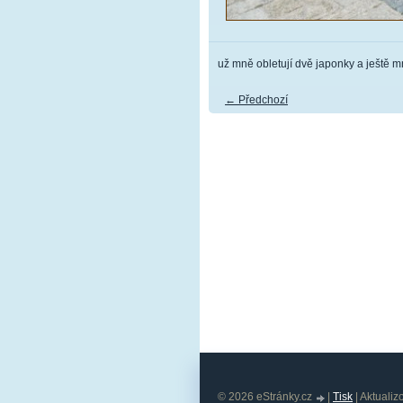
už mně obletují dvě japonky a ještě mn
← Předchozí
© 2026 eStránky.cz
|
Tisk
|
Aktualiz