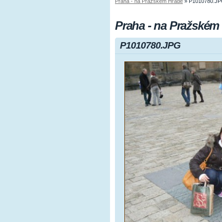
Praha - na Pražském Hradě
»
P1010780.J
Praha - na Pražském
P1010780.JPG