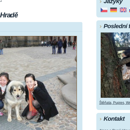
Jazyky
PG
 Hradě
Poslední 
Štěňata, Pupies, Wel
Kontakt