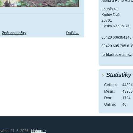
Alena a René Hlav
Lounín 41
Králův Dvůr
26701
Česká Republika
Zpět do složky
Další →
00420 606384148
00420 605 785 61
re-hla@seznam.cz
Statistiky
Celkem:
44894
Měsíc:
43906
Den:
1724
Online:
46
ováno: 27. 6. 2026
|
Nahoru ↑