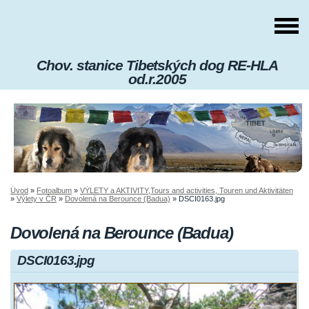
Chov. stanice Tibetských dog RE-HLA
od.r.2005
Úvod
»
Fotoalbum
»
VÝLETY a AKTIVITY,Tours and activities, Touren und Aktivitäten
»
Výlety v ČR
»
Dovolená na Berounce (Badua)
»
DSCI0163.jpg
Dovolená na Berounce (Badua)
DSCI0163.jpg