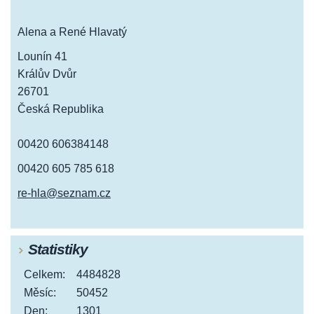
Alena a René Hlavatý
Lounín 41
Králův Dvůr
26701
Česká Republika
00420 606384148
00420 605 785 618
re-hla@seznam.cz
Statistiky
Celkem:
4484828
Měsíc:
50452
Den:
1301