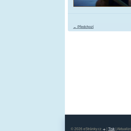
← Předchozí
© 2026 eStránky.cz
|
Tisk
|
Aktualiz