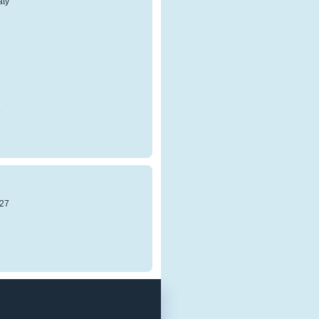
atý
8
27