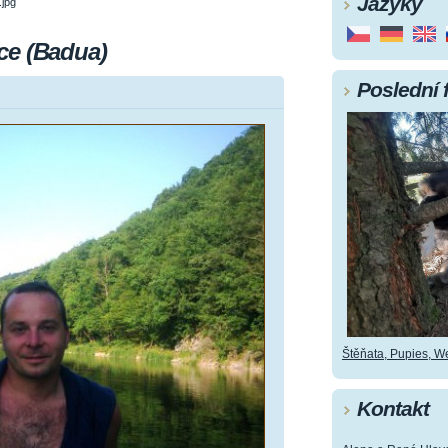
Jazyky
jpg
ce (Badua)
Poslední 
Štěňata, Pupies, Wel
Kontakt