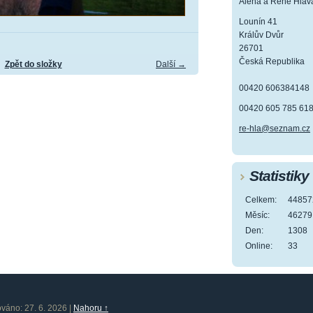
Alena a René Hlav
Lounín 41
Králův Dvůr
26701
Česká Republika
Zpět do složky
Další →
00420 606384148
00420 605 785 61
re-hla@seznam.cz
Statistiky
Celkem:
44857
Měsíc:
46279
Den:
1308
Online:
33
ováno: 27. 6. 2026
|
Nahoru ↑