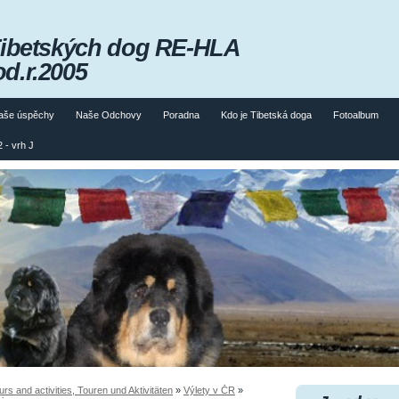
Tibetských dog RE-HLA
od.r.2005
aše úspěchy
Naše Odchovy
Poradna
Kdo je Tibetská doga
Fotoalbum
 - vrh J
 and activities, Touren und Aktivitäten
»
Výlety v ČR
»