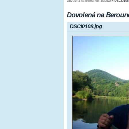
Dovolená na Berounce (Badua)
»
DSCI0108.
Dovolená na Beroun
DSCI0108.jpg