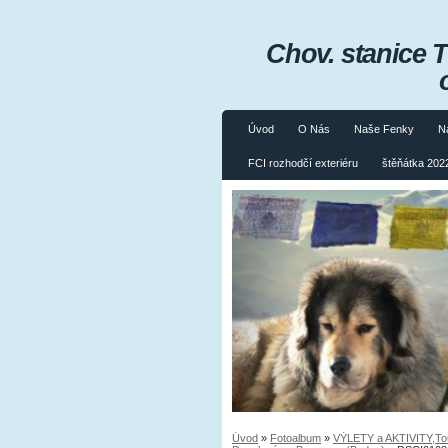
Chov. stanice 
Úvod
O Nás
Naše Fenky
N
FCI rozhodčí exteriéru
štěňátka 2022
Úvod
»
Fotoalbum
»
VÝLETY a AKTIVITY,Tours