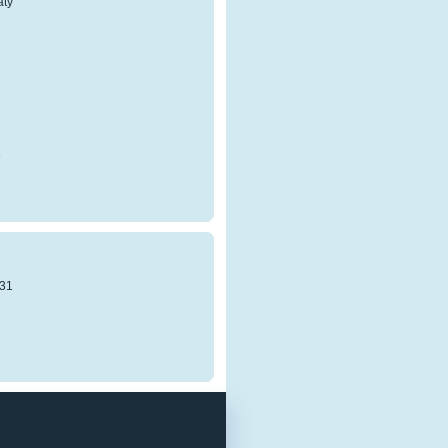
atý
8
31