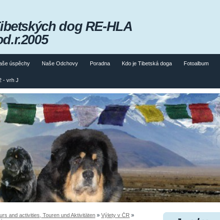
Tibetských dog RE-HLA
od.r.2005
aše úspěchy
Naše Odchovy
Poradna
Kdo je Tibetská doga
Fotoalbum
 - vrh J
 and activities, Touren und Aktivitäten
»
Výlety v ČR
»