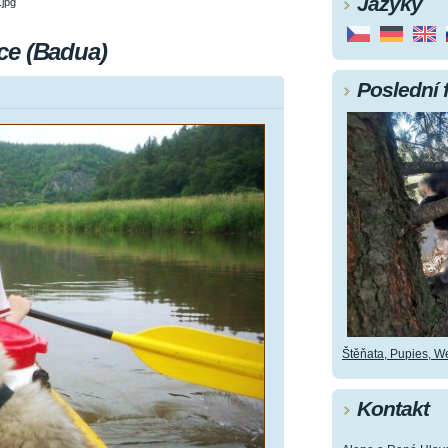
Jazyky
jpg
ce (Badua)
Poslední 
Štěňata, Pupies, Wel
Kontakt