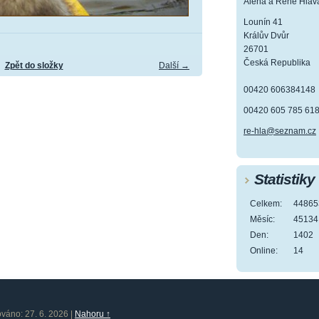
Alena a René Hlav
Lounín 41
Králův Dvůr
26701
Česká Republika
Zpět do složky
Další →
00420 606384148
00420 605 785 61
re-hla@seznam.cz
Statistiky
Celkem:
44865
Měsíc:
45134
Den:
1402
Online:
14
ováno: 27. 6. 2026
|
Nahoru ↑