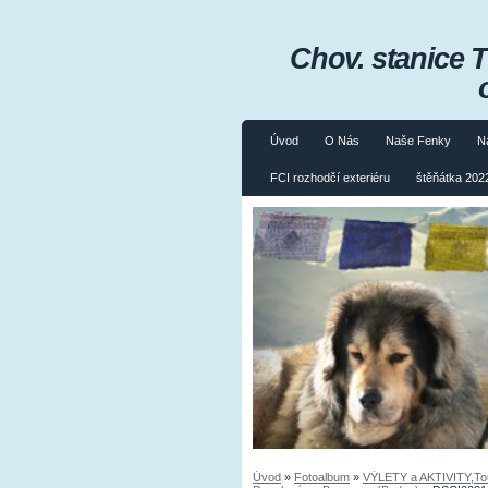
Chov. stanice 
Úvod
O Nás
Naše Fenky
N
FCI rozhodčí exteriéru
štěňátka 2022
Úvod
»
Fotoalbum
»
VÝLETY a AKTIVITY,Tours