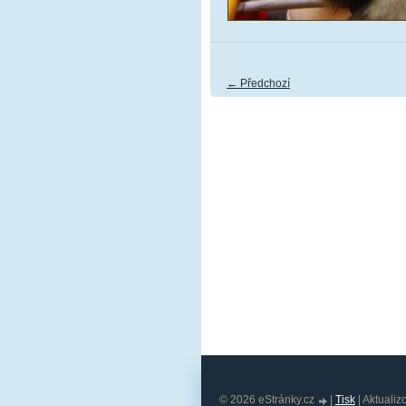
← Předchozí
© 2026 eStránky.cz
|
Tisk
|
Aktualiz