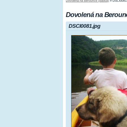
Dovolená na Berounce (Badua)
»
DSCI0081.
Dovolená na Beroun
DSCI0081.jpg