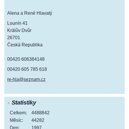
Alena a René Hlavatý
Lounín 41
Králův Dvůr
26701
Česká Republika
00420 606384148
00420 605 785 618
re-hla@seznam.cz
Statistiky
Celkem:
4488842
Měsíc:
44282
Den:
1997