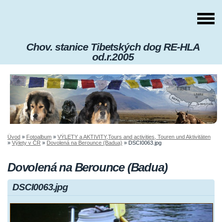
Chov. stanice Tibetských dog RE-HLA
od.r.2005
Úvod
»
Fotoalbum
»
VÝLETY a AKTIVITY,Tours and activities, Touren und Aktivitäten
»
Výlety v ČR
»
Dovolená na Berounce (Badua)
»
DSCI0063.jpg
Dovolená na Berounce (Badua)
DSCI0063.jpg