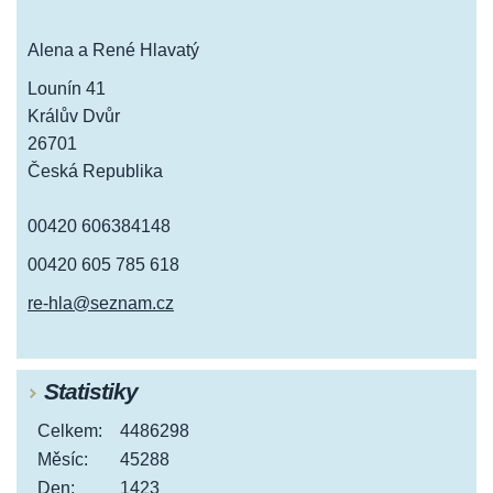
Alena a René Hlavatý
Lounín 41
Králův Dvůr
26701
Česká Republika
00420 606384148
00420 605 785 618
re-hla@seznam.cz
Statistiky
Celkem:
4486298
Měsíc:
45288
Den:
1423