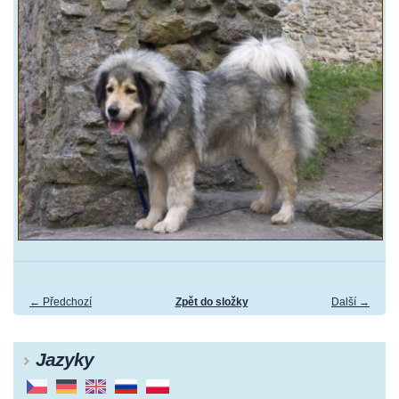
← Předchozí
Zpět do složky
Další →
Jazyky