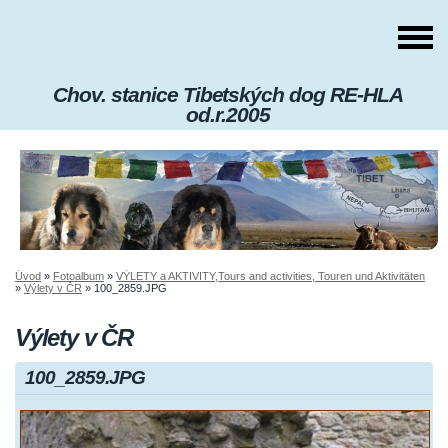
Chov. stanice Tibetských dog RE-HLA
od.r.2005
Úvod
»
Fotoalbum
»
VÝLETY a AKTIVITY,Tours and activities, Touren und Aktivitäten
»
Výlety v ČR
»
100_2859.JPG
Výlety v ČR
100_2859.JPG