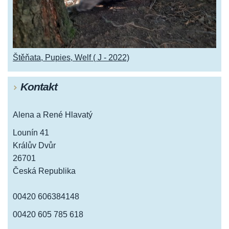
Štěňata, Pupies, Welf ( J - 2022)
Kontakt
Alena a René Hlavatý
Lounín 41
Králův Dvůr
26701
Česká Republika
00420 606384148
00420 605 785 618