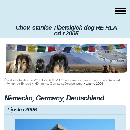
Chov. stanice Tibetských dog RE-HLA
od.r.2005
Úvod
»
Fotoalbum
»
VÝLETY a AKTIVITY,Tours and activities, Touren und Aktivitäten
»
Výlety po Evropě
»
Německo, Germany, Deutschland
»
Lipsko 2006
Německo, Germany, Deutschland
Lipsko 2006