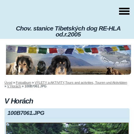
Chov. stanice Tibetských dog RE-HLA
od.r.2005
Úvod
»
Fotoalbum
»
VÝLETY a AKTIVITY,Tours and activities, Touren und Aktivitäten
»
V Horách
»
100B7061.JPG
V Horách
100B7061.JPG