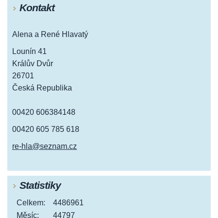
Kontakt
Alena a René Hlavatý
Lounín 41
Králův Dvůr
26701
Česká Republika
00420 606384148
00420 605 785 618
re-hla@seznam.cz
Statistiky
Celkem:
4486961
Měsíc:
44797