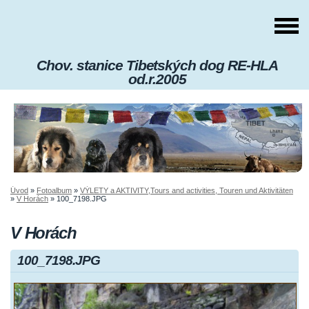
Chov. stanice Tibetských dog RE-HLA
od.r.2005
Úvod
»
Fotoalbum
»
VÝLETY a AKTIVITY,Tours and activities, Touren und Aktivitäten
»
V Horách
»
100_7198.JPG
V Horách
100_7198.JPG