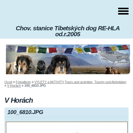
Chov. stanice Tibetských dog RE-HLA
od.r.2005
Úvod
»
Fotoalbum
»
VÝLETY a AKTIVITY,Tours and activities, Touren und Aktivitäten
»
V Horách
»
100_6810.JPG
V Horách
100_6810.JPG