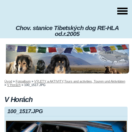
Chov. stanice Tibetských dog RE-HLA
od.r.2005
Úvod
»
Fotoalbum
»
VÝLETY a AKTIVITY,Tours and activities, Touren und Aktivitäten
»
V Horách
»
100_1517.JPG
V Horách
100_1517.JPG