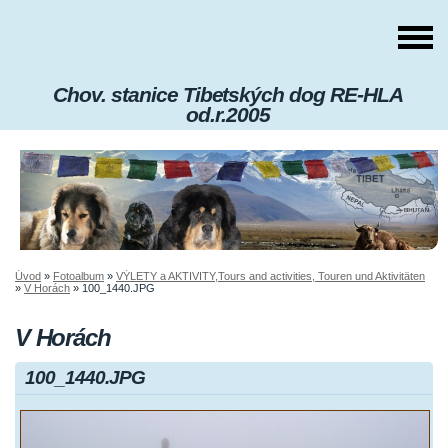
Chov. stanice Tibetských dog RE-HLA
od.r.2005
Úvod
»
Fotoalbum
»
VÝLETY a AKTIVITY,Tours and activities, Touren und Aktivitäten
»
V Horách
»
100_1440.JPG
V Horách
100_1440.JPG