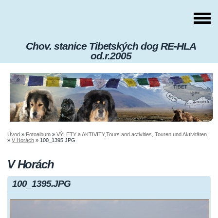
Chov. stanice Tibetských dog RE-HLA
od.r.2005
Úvod
»
Fotoalbum
»
VÝLETY a AKTIVITY,Tours and activities, Touren und Aktivitäten
»
V Horách
»
100_1395.JPG
V Horách
100_1395.JPG