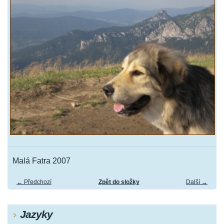
Malá Fatra 2007
← Předchozí
Zpět do složky
Další →
Jazyky