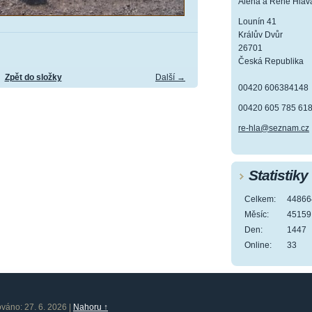
Alena a René Hlav
Lounín 41
Králův Dvůr
26701
Česká Republika
Zpět do složky
Další →
00420 606384148
00420 605 785 61
re-hla@seznam.cz
Statistiky
Celkem:
44866
Měsíc:
45159
Den:
1447
Online:
33
ováno: 27. 6. 2026
|
Nahoru ↑