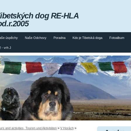
Tibetských dog RE-HLA
od.r.2005
aše úspěchy
Naše Odchovy
Poradna
Kdo je Tibetská doga
Fotoalbum
 - vrh J
 and activities, Touren und Aktivitäten
»
V Horách
»