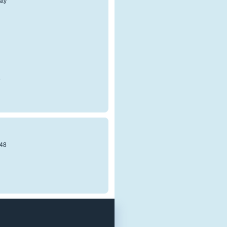
atý
8
48