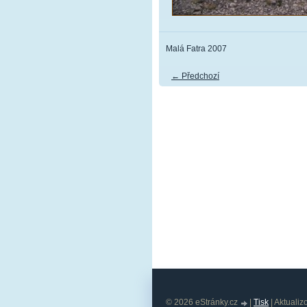
Malá Fatra 2007
← Předchozí
© 2026 eStránky.cz
|
Tisk
|
Aktualiz