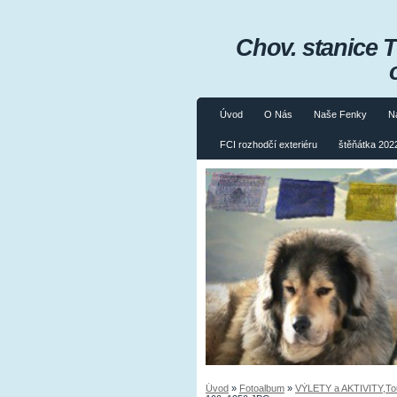
Chov. stanice 
Úvod
O Nás
Naše Fenky
N
FCI rozhodčí exteriéru
štěňátka 2022
Úvod
»
Fotoalbum
»
VÝLETY a AKTIVITY,Tours