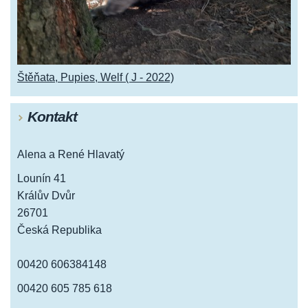
Štěňata, Pupies, Welf ( J - 2022)
Kontakt
Alena a René Hlavatý
Lounín 41
Králův Dvůr
26701
Česká Republika
00420 606384148
00420 605 785 618