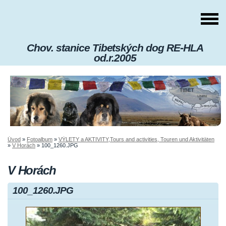
Chov. stanice Tibetských dog RE-HLA
od.r.2005
Úvod
»
Fotoalbum
»
VÝLETY a AKTIVITY,Tours and activities, Touren und Aktivitäten
»
V Horách
»
100_1260.JPG
V Horách
100_1260.JPG