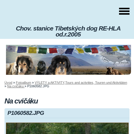
Chov. stanice Tibetských dog RE-HLA
od.r.2005
Úvod
»
Fotoalbum
»
VÝLETY a AKTIVITY,Tours and activities, Touren und Aktivitäten
»
Na cvičáku
»
P1060582.JPG
Na cvičáku
P1060582.JPG