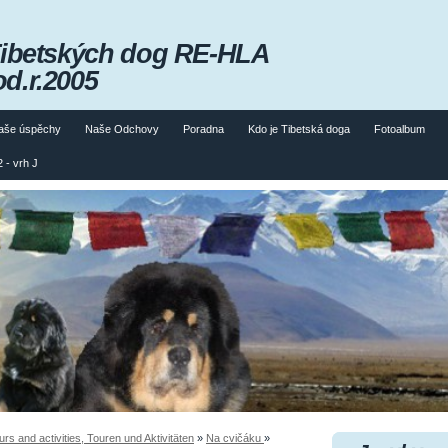
Tibetských dog RE-HLA
od.r.2005
aše úspěchy
Naše Odchovy
Poradna
Kdo je Tibetská doga
Fotoalbum
 - vrh J
 and activities, Touren und Aktivitäten
»
Na cvičáku
»