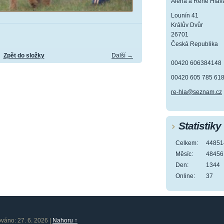
Alena a René Hlav
Lounín 41
Králův Dvůr
26701
Česká Republika
Zpět do složky
Další →
00420 606384148
00420 605 785 61
re-hla@seznam.cz
Statistiky
Celkem:
44851
Měsíc:
48456
Den:
1344
Online:
37
ováno: 27. 6. 2026
|
Nahoru ↑