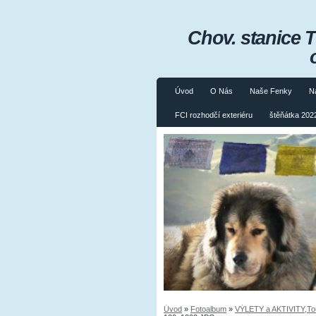
Chov. stanice 
Úvod
O Nás
Naše Fenky
N
FCI rozhodčí exteriéru
štěňátka 2022
Úvod
»
Fotoalbum
»
VÝLETY a AKTIVITY,Tours