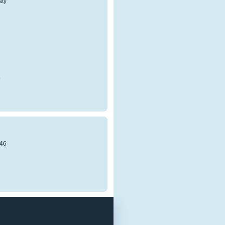
atý
8
46