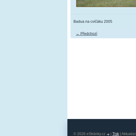
Badua na cvičáku 2005
← Předchozí
© 2026 eStránky.cz
|
Tisk
|
Aktualiz