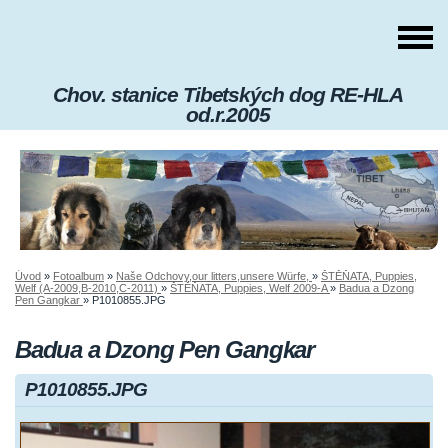
Chov. stanice Tibetských dog RE-HLA
od.r.2005
Úvod
»
Fotoalbum
»
Naše Odchovy,our litters,unsere Würfe,
»
ŠTĚŇATA, Puppies,
Welf (A-2009,B-2010,C-2011)
»
ŠTĚŇATA, Puppies, Welf 2009-A
»
Badua a Dzong
Pen Gangkar
»
P1010855.JPG
Badua a Dzong Pen Gangkar
P1010855.JPG