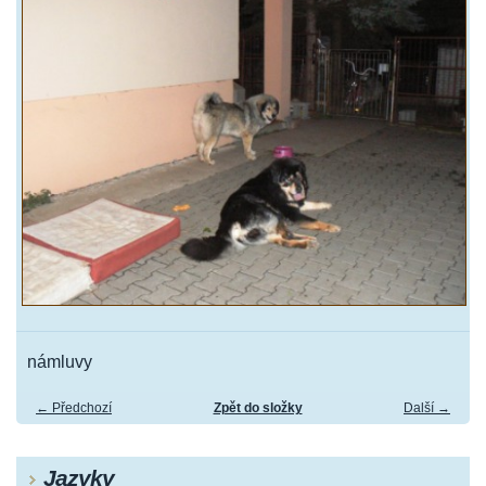
námluvy
← Předchozí
Zpět do složky
Další →
Jazyky