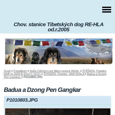
Chov. stanice Tibetských dog RE-HLA
od.r.2005
Úvod
»
Fotoalbum
»
Naše Odchovy,our litters,unsere Würfe,
»
ŠTĚŇATA, Puppies,
Welf (A-2009,B-2010,C-2011)
»
ŠTĚŇATA, Puppies, Welf 2009-A
»
Badua a Dzong
Pen Gangkar
»
P1010803.JPG
Badua a Dzong Pen Gangkar
P1010803.JPG