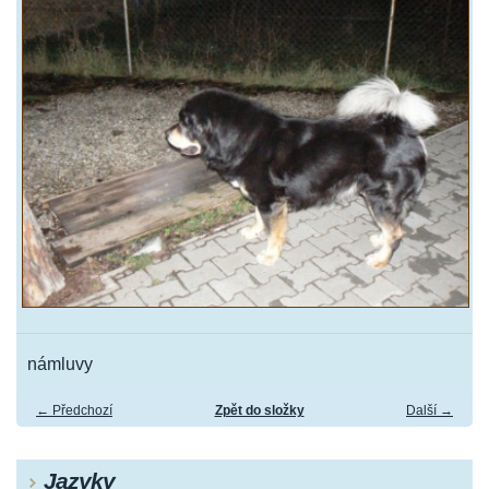
námluvy
← Předchozí
Zpět do složky
Další →
Jazyky