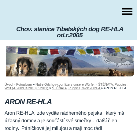
Chov. stanice Tibetských dog RE-HLA
od.r.2005
Úvod
»
Fotoalbum
»
Naše Odchovy,our litters,unsere Würfe,
»
ŠTĚŇATA, Puppies,
Welf (A-2009,B-2010,C-2011)
»
ŠTĚŇATA, Puppies, Welf 2009-A
»
ARON RE-HLA
ARON RE-HLA
Aron RE-HLA zde vydíte nádherného pejska , který má
úžasný domov a je součástí své smečky - další člen
rodiny. Páníčkové jej milujou a mají moc rádi .