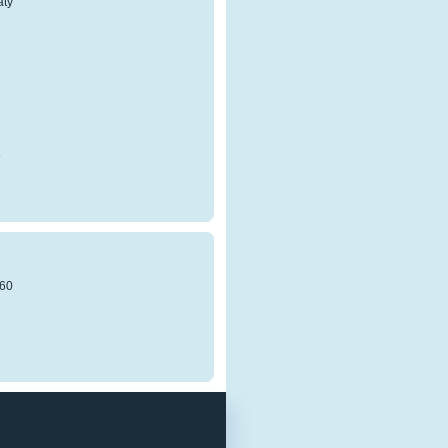
atý
8
60