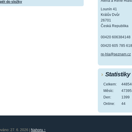
Alena a René Hlav
pět do složky
Lounín 41
Králův Dvůr
26701
Česká Republika
00420 606384148
00420 605 785 61
re-hla@seznam.cz
Statistiky
Celkem:
44854
Měsíc:
47395
Den:
1399
Online:
44
ováno: 27. 6. 2026
|
Nahoru ↑