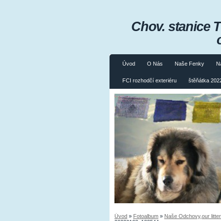
Chov. stanice 
Úvod
O Nás
Naše Fenky
N
FCI rozhodčí exteriéru
štěňátka 2022
Úvod
»
Fotoalbum
»
Naše Odchovy,our litte