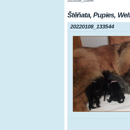
20220108_133544
Štěňata, Pupies, Welf 
20220108_133544