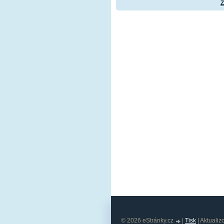
Z
© 2026 eStránky.cz
|
Tisk
|
Aktualiz