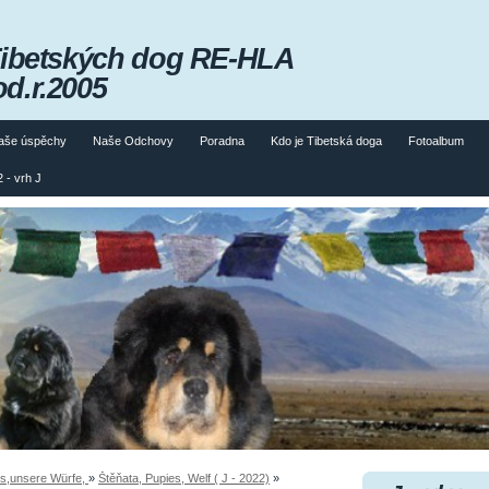
Tibetských dog RE-HLA
od.r.2005
aše úspěchy
Naše Odchovy
Poradna
Kdo je Tibetská doga
Fotoalbum
 - vrh J
rs,unsere Würfe,
»
Štěňata, Pupies, Welf ( J - 2022)
»