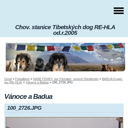
Chov. stanice Tibetských dog RE-HLA
od.r.2005
Úvod
»
Fotoalbum
»
NAŠE FENKY, our Females, unsere Hündinnen
»
BADUA Grags-
pa (RE-HLA)
»
Vánoce a Badua
»
100_2726.JPG
Vánoce a Badua
100_2726.JPG