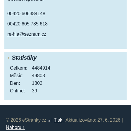
00420 606384148
00420 605 785 618
re-hla@seznam.cz
Statistiky
Celkem:
4484914
Měsíc:
49808
Den:
1302
Online:
39
© 2026 eStránky.cz
|
Tisk
|
Aktualizováno: 27. 6. 2026
|
Nahoru ↑