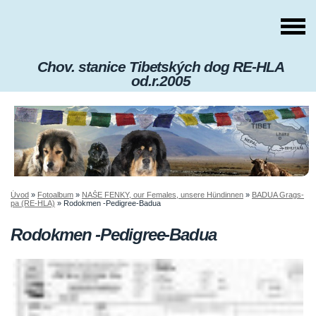
Chov. stanice Tibetských dog RE-HLA
od.r.2005
Úvod
»
Fotoalbum
»
NAŠE FENKY, our Females, unsere Hündinnen
»
BADUA Grags-
pa (RE-HLA)
»
Rodokmen -Pedigree-Badua
Rodokmen -Pedigree-Badua