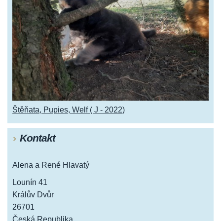
Štěňata, Pupies, Welf ( J - 2022)
Kontakt
Alena a René Hlavatý
Lounín 41
Králův Dvůr
26701
Česká Republika