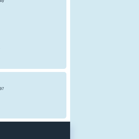
atý
8
97