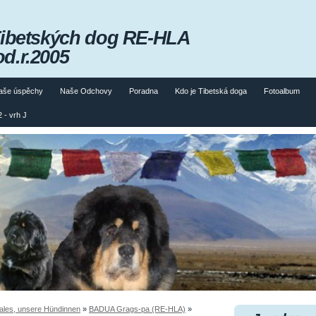
Tibetských dog RE-HLA
od.r.2005
aše úspěchy
Naše Odchovy
Poradna
Kdo je Tibetská doga
Fotoalbum
 - vrh J
les, unsere Hündinnen
»
BADUA Grags-pa (RE-HLA)
»