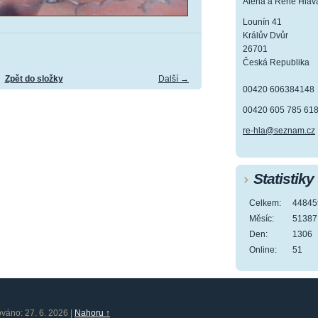
Alena a René Hlav
Lounín 41
Králův Dvůr
26701
Česká Republika
Zpět do složky
Další →
00420 606384148
00420 605 785 61
re-hla@seznam.cz
Statistiky
Celkem:
44845
Měsíc:
51387
Den:
1306
Online:
51
ováno: 27. 6. 2026
|
Nahoru ↑