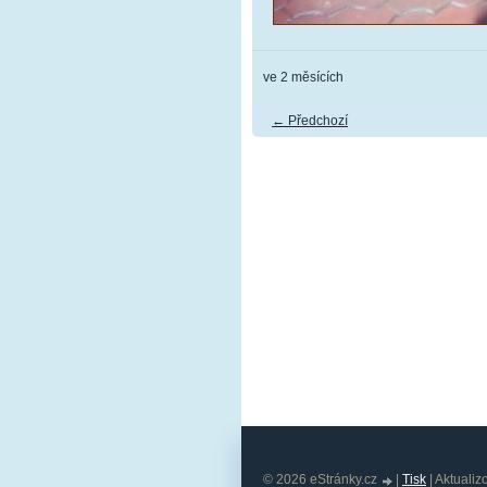
ve 2 měsících
← Předchozí
© 2026 eStránky.cz
|
Tisk
|
Aktualiz