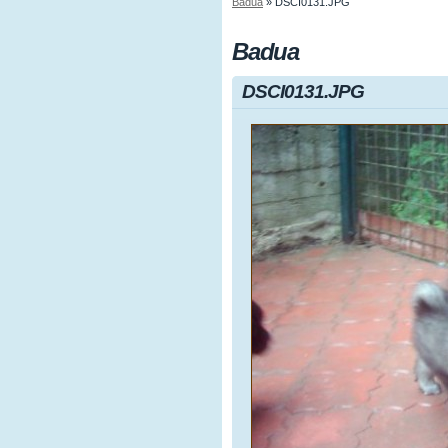
Badua
»
DSCI0131.JPG
Badua
DSCI0131.JPG