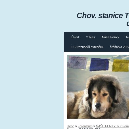
Chov. stanice 
Úvod
O Nás
Naše Fenky
N
FCI rozhodčí exteriéru
štěňátka 2022
Úvod
»
Fotoalbum
»
NAŠE FENKY, our Fema