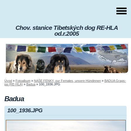
Chov. stanice Tibetských dog RE-HLA
od.r.2005
Úvod
»
Fotoalbum
»
NAŠE FENKY, our Females, unsere Hündinnen
»
BADUA Grags-
pa (RE-HLA)
»
Badua
»
100_1936.JPG
Badua
100_1936.JPG