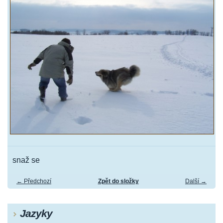
snaž se
← Předchozí
Zpět do složky
Další →
Jazyky