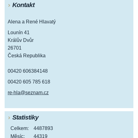
Kontakt
Alena a René Hlavatý
Lounín 41
Králův Dvůr
26701
Česká Republika
00420 606384148
00420 605 785 618
re-hla@seznam.cz
Statistiky
Celkem:
4487893
Měsíc:
44319