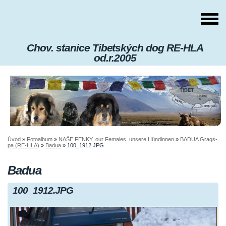
Chov. stanice Tibetských dog RE-HLA
od.r.2005
Úvod
»
Fotoalbum
»
NAŠE FENKY, our Females, unsere Hündinnen
»
BADUA Grags-
pa (RE-HLA)
»
Badua
»
100_1912.JPG
Badua
100_1912.JPG