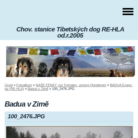
Chov. stanice Tibetských dog RE-HLA
od.r.2005
Úvod
»
Fotoalbum
»
NAŠE FENKY, our Females, unsere Hündinnen
»
BADUA Grags-
pa (RE-HLA)
»
Badua v Zimě
»
100_2476.JPG
Badua v Zimě
100_2476.JPG