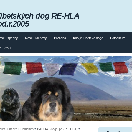
Tibetských dog RE-HLA
od.r.2005
aše úspěchy
Naše Odchovy
Poradna
Kdo je Tibetská doga
Fotoalbum
 - vrh J
les, unsere Hündinnen
»
BADUA Grags-pa (RE-HLA)
»