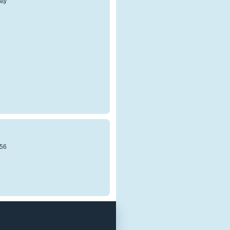
atý
8
56