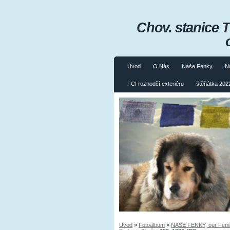
Chov. stanice 
Úvod
O Nás
Naše Fenky
N
FCI rozhodčí exteriéru
štěňátka 2022
Úvod
»
Fotoalbum
»
NAŠE FENKY, our Fema