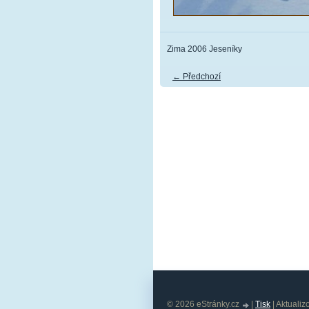
Zima 2006 Jeseníky
← Předchozí
© 2026 eStránky.cz
|
Tisk
|
Aktualiz