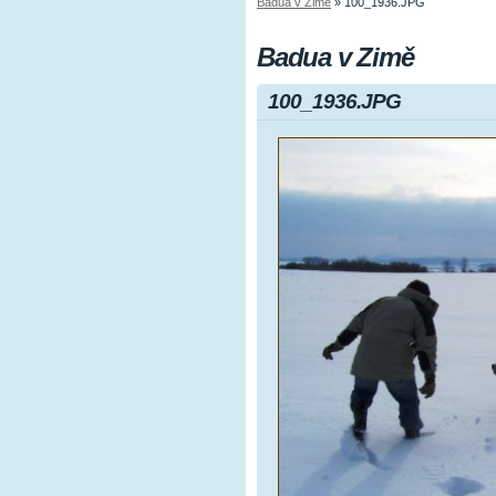
Badua v Zimě
»
100_1936.JPG
Badua v Zimě
100_1936.JPG