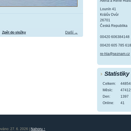
Alena a René Hlav
Lounín 41
Králův Dvůr
26701
Česká Republika
Zpět do složky
Další →
00420 606384148
00420 605 785 61
re-hla@seznam.cz
Statistiky
Celkem:
44854
Měsíc:
47412
Den:
1397
Online:
41
ováno: 27. 6. 2026
|
Nahoru ↑