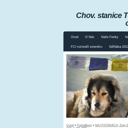
Chov. stanice 
Úvod
O Nás
Naše Fenky
N
FCI rozhodčí exteriéru
štěňátka 2022
Úvod
»
Fotoalbum
»
NA VÝSTAVÁCH, Dog Sh