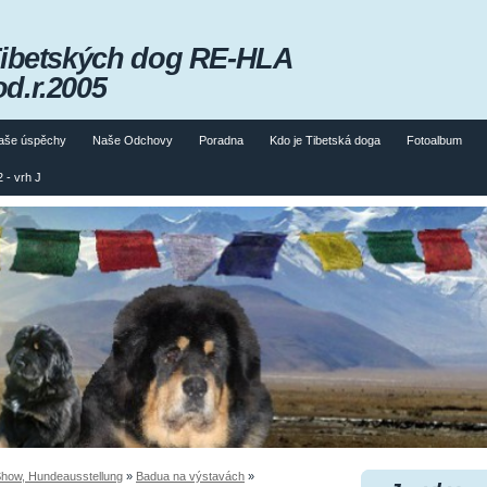
Tibetských dog RE-HLA
od.r.2005
aše úspěchy
Naše Odchovy
Poradna
Kdo je Tibetská doga
Fotoalbum
 - vrh J
ow, Hundeausstellung
»
Badua na výstavách
»