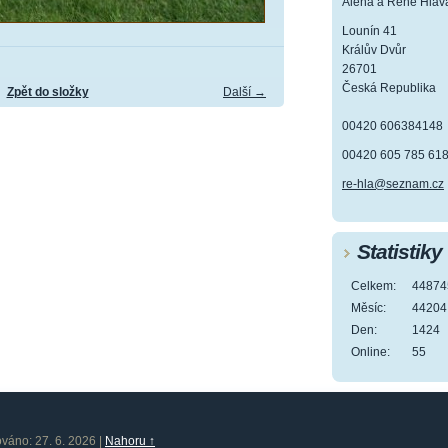
Alena a René Hlav
Lounín 41
Králův Dvůr
26701
Česká Republika
Zpět do složky
Další →
00420 606384148
00420 605 785 61
re-hla@seznam.cz
Statistiky
Celkem:
44874
Měsíc:
44204
Den:
1424
Online:
55
ováno: 27. 6. 2026
|
Nahoru ↑