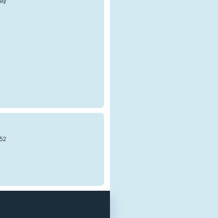
atý
8
52