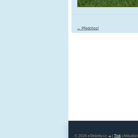
← Předchozí
© 2026 eStránky.cz
|
Tisk
|
Aktualiz