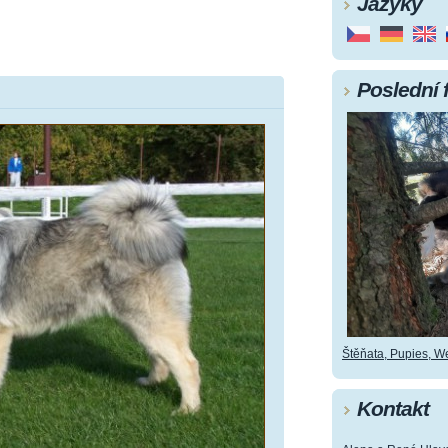
Jazyky
Poslední 
Štěňata, Pupies, Wel
Kontakt