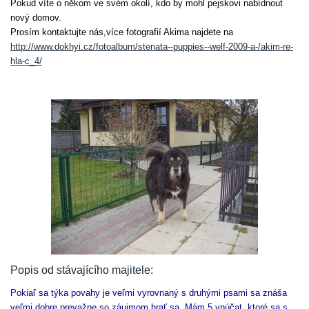
Pokud víte o někom ve svém okolí, kdo by mohl pejskovi nabídnout
nový domov.
Prosím kontaktujte nás,více fotografií Akima najdete na
http://www.dokhyi.cz/fotoalbum/stenata--puppies--welf-2009-a-/akim-re-
hla-c_4/
Popis od stávajícího majitele:
Pokiaľ sa týka povahy je veľmi vyrovnaný s druhými psami sa znáša
veľmi dobre prevažne so záujmom hrať sa. Mám 5 vnúčat, ktoré sa s