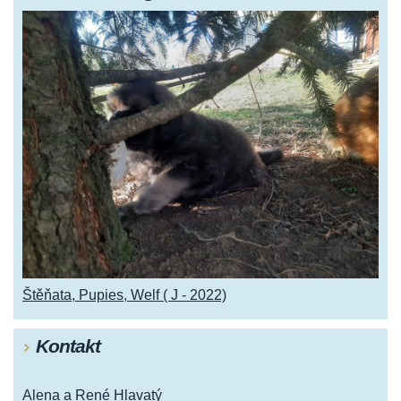
Štěňata, Pupies, Welf ( J - 2022)
Kontakt
Alena a René Hlavatý