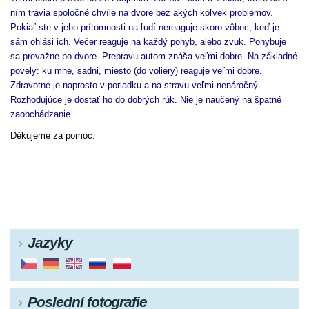
ním trávia spoločné chvíle na dvore bez akých koľvek problémov.
Pokiaľ ste v jeho prítomnosti na ľudí nereaguje skoro vôbec, keď je
sám ohlási ich. Večer reaguje na každý pohyb, alebo zvuk. Pohybuje
sa prevažne po dvore. Prepravu autom znáša veľmi dobre. Na základné
povely: ku mne, sadni, miesto (do voliery) reaguje veľmi dobre.
Zdravotne je naprosto v poriadku a na stravu veľmi nenáročný.
Rozhodujúce je dostať ho do dobrých rúk. Nie je naučený na špatné
zaobchádzanie.
Děkujeme za pomoc.
Jazyky
Poslední fotografie