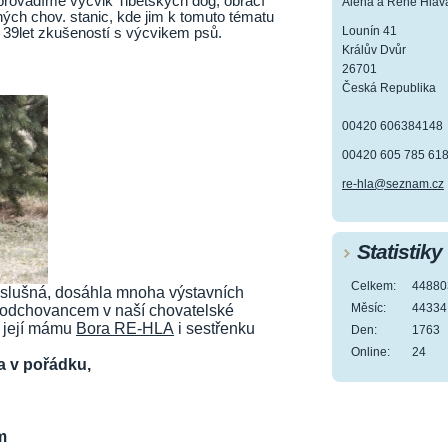
 provádíme výcvik Tibetských dog, obrací
Alena a René Hlav
iných chov. stanic, kde jim k tomuto tématu
Lounín 41
 39
let zkušeností s výcvikem psů.
Králův Dvůr
26701
Česká Republika
00420 606384148
00420 605 785 61
re-hla@seznam.cz
Statistiky
Celkem:
44880
poslušná, dosáhla mnoha výstavních
Měsíc:
44334
e odchovancem v naší chovatelské
 její mámu
Bora RE-HLA
i sestřenku
Den:
1763
Online:
24
áza v pořádku,
m