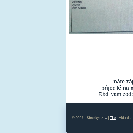
máte zá
přijeďtě na 
Rádi vám zodp
© 2026 eStránky.cz
|
Tisk
|
Aktualiz