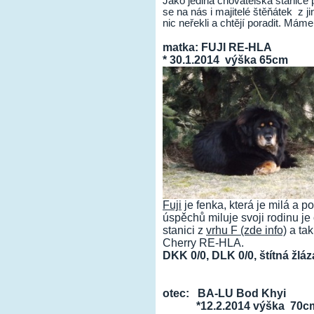
Jako jediná chovatelská stanice
se na nás i majitelé štěňátek z j
nic neřekli a chtějí poradit. Máme
matka: FUJI RE-HLA
* 30.1.2014 výška 65cm
Fuji
je fenka, která je milá a 
úspěchů miluje svoji rodinu j
stanici z
vrhu F (zde info)
a tak
Cherry RE-HLA.
DKK 0/0, DLK 0/0, štítná žl
otec: BA-LU Bod Khyi
*12.2.2014 výška 70c