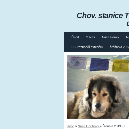
Chov. stanice 
Úvod
O Nás
Naše Fenky
N
FCI rozhodčí exteriéru
štěňátka 2022
Úvod
»
Naše Odchovy
»
Štěnata 2019 - I