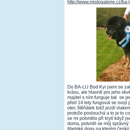
http://www.mistogalerie.cz/ba-l
Do BA-LU Bod Kyi jsem se zak
krásu, ale hlavně pro jeho skv
majitel s ním funguje tak se 
před 14 lety fungoval se svojí 
otec štěňátek totiž jezdí vlak
protože poslouchá a to je to c
se mi potvrdilo při krytí když
doma, potvrdil se můj správný 
tibetské dogy na kterém český c