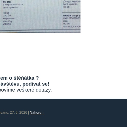
jem o štěňátka ?
návštěvu, podívat se!
ovíme veškeré dotazy.
ováno: 27. 6. 2026
|
Nahoru ↑