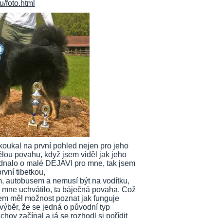
u/foto.html
oukal na první pohled nejen pro jeho
ělou povahu, když jsem viděl jak jeho
jednalo o malé DEJAVI pro mne, tak jsem
první tibetkou,
em, autobusem a nemusí být na vodítku,
o mne uchvátilo, ta báječná povaha. Což
 jsem měl možnost poznat jak funguje
výběr, že se jedná o původní typ
hov začínal a já se rozhodl si pořídit