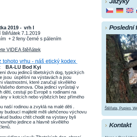
Jazyky
Poslední 
tka 2019 - vrh I
 štěňátek 7.1.2019
ním + 2 feny černé s pálením
ete VIDEA štěňátek
 z tohoto vrhu - náš etický kodex
: BA-LU Bod Kyi
jení dvou jedinců tibetských dog, typických
če jsou úspěšní na výstavách a jsou
 vlastnostmi, které zaručují skvělého
 Vašeho domova. Oba jedinci vyrůstají v
 dětí, cestují po Evropě s rodinami na
vány v kotcích nebo výbězích bez přímého
u naší rodinou a zvyklá na malé děti .
Štěňata, Pupies, Wel
by budoucí majitelé měli ulehčenou výchovu
ud budou chtít chodit na výstavy byli
chovného jedince a hlavně skvělého
Kontakt
členů.