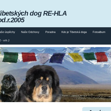
Tibetských dog RE-HLA
od.r.2005
aše úspěchy
Naše Odchovy
Poradna
Kdo je Tibetská doga
Fotoalbum
 - vrh J