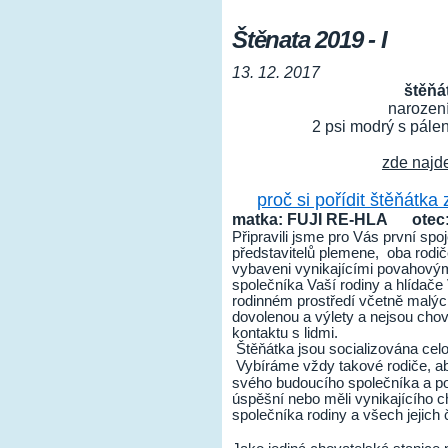
Štěnata 2019 - I
13. 12. 2017
štěňá
narození
2 psi modrý s pále
zde najd
proč si pořídit štěňátka
matka: FUJI RE-HLA
otec
Připravili jsme pro Vás první spo
představitelů plemene, oba rodi
vybaveni vynikajícími povahovými
společníka Vaší rodiny a hlídače
rodinném prostředí včetně malých
dovolenou a výlety a nejsou cho
kontaktu s lidmi.
Štěňátka jsou socializována celo
Vybíráme vždy takové rodiče, a
svého budoucího společníka a pok
úspěšní nebo měli vynikajícího 
společníka rodiny a všech jejich 